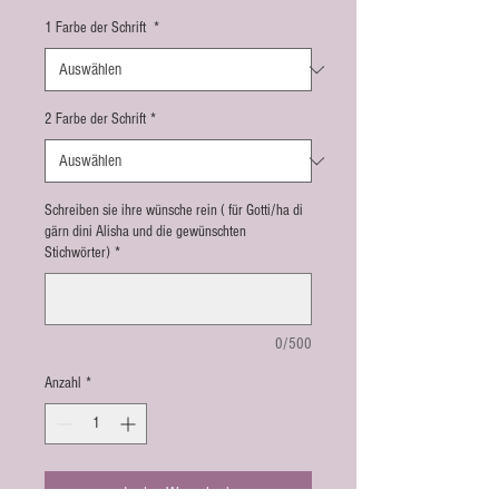
1 Farbe der Schrift
*
2 Farbe der Schrift
*
Schreiben sie ihre wünsche rein ( für Gotti/ha di
gärn dini Alisha und die gewünschten
Stichwörter)
*
0/500
Anzahl
*
In den Warenkorb