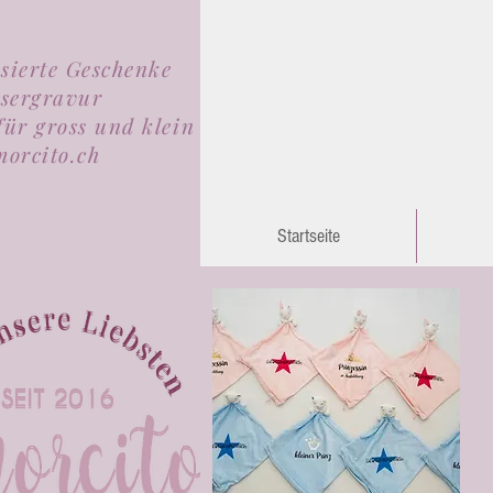
isierte Geschenke
sergravur
für gross und klein
orcito.ch
Startseite