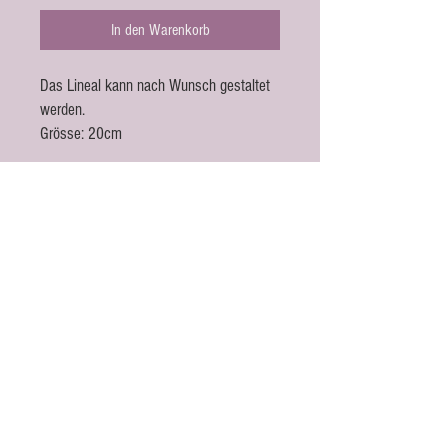
In den Warenkorb
Das Lineal kann nach Wunsch gestaltet
werden.
Grösse: 20cm
Kontakt
Amorcito.ch
Janine Landin
Berggäustrasse 9
4626 Niederbuchsiten
E-mail:
info@amorcito.ch
Follow us