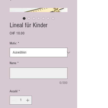
Lineal für Kinder
Preis
CHF 10.00
Motiv:
*
Name
*
0/500
Anzahl
*