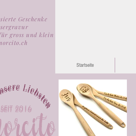
isierte Geschenke
sergravur
für gross und klein
orcito.ch
Startseite