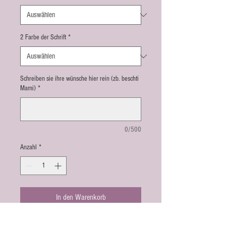
2 Farbe der Schrift
*
Schreiben sie ihre wünsche hier rein (zb. beschti
Mami)
*
0/500
Anzahl
*
In den Warenkorb
Das Produkt ist mit Kissenanzug und