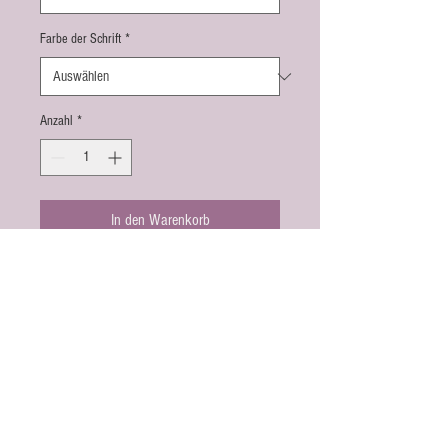
Farbe der Schrift
*
Anzahl
*
In den Warenkorb
Kontakt
Amorcito.ch
Janine Landin
Berggäustrasse 9
4626 Niederbuchsiten
E-mail:
info@amorcito.ch