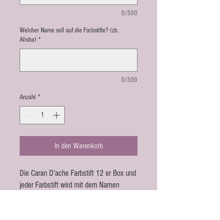
0/500
Welcher Name soll auf die Farbstifte? (zb.
Alisha)
*
0/500
Anzahl
*
In den Warenkorb
Die Caran D'ache Farbstift 12 er Box und
jeder Farbstift wird mit dem Namen
personalisiert. Dazu gibt es ein
kostenloses Caran D'ache Bleistift, dass