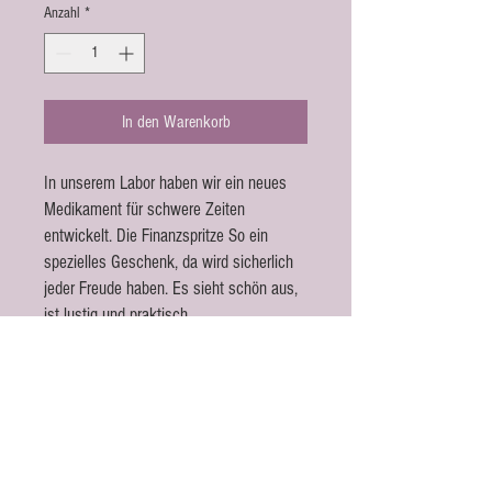
Anzahl
*
In den Warenkorb
In unserem Labor haben wir ein neues
Medikament für schwere Zeiten
entwickelt. Die Finanzspritze So ein
spezielles Geschenk, da wird sicherlich
jeder Freude haben. Es sieht schön aus,
ist lustig und praktisch.
Das Geld in der Spritze ist nicht dabei.
Kontakt
Amorcito.ch