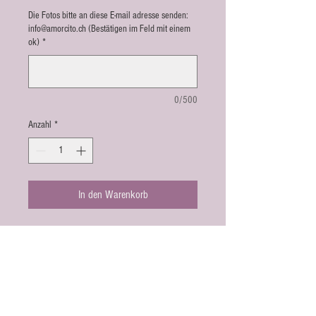
Die Fotos bitte an diese E-mail adresse senden:
info@amorcito.ch (Bestätigen im Feld mit einem
ok)
*
0/500
Anzahl
*
In den Warenkorb
Die Laterne gibt es in weiss und
schwarz. Wetterfest. Masse: 28cm höhe