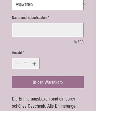
Name und Geburtsdaten
*
0/500
Anzahl
*
In den Warenkorb
Die Erinnerungsboxen sind ein super
schönes Geschenk. Alle Erinnerungen
können in der Box schön aufbewahrt
werden. Die Box ist aus Kunststoff.
Masse: 26x35x15cm