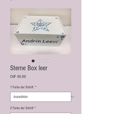
Sterne Box leer
Preis
CHF 40.00
1 Farbe der Schrift
*
2 Farbe der Schrift
*