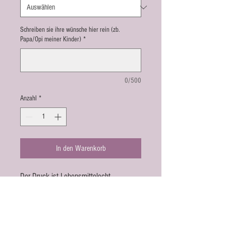
Schreiben sie ihre wünsche hier rein (zb.
Papa/Opi meiner Kinder)
*
0/500
Anzahl
*
In den Warenkorb
Der Druck ist Lebensmittelecht.
Die Tassen sind Spühlmaschienenfest.
Masse: 9,5 cm x 7,5 cm