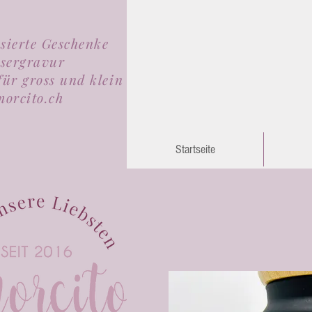
isierte Geschenke
sergravur
für gross und klein
orcito.ch
Startseite