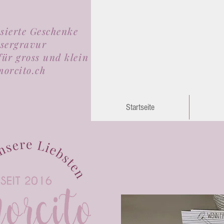
isierte Geschenke
sergravur
für gross und klein
orcito.ch
Startseite