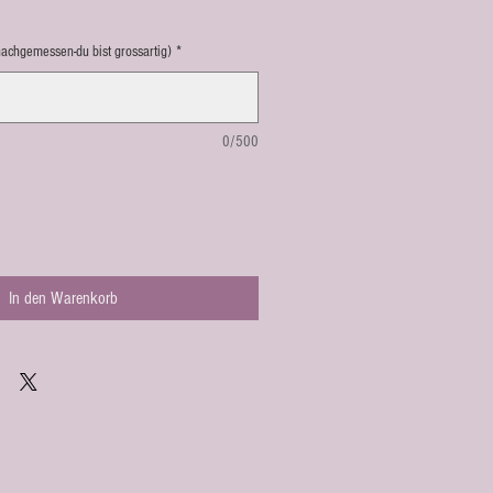
nachgemessen-du bist grossartig)
*
0/500
In den Warenkorb