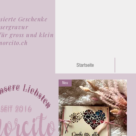
isierte Geschenke
sergravur
für gross und klein
orcito.ch
Startseite
Neu