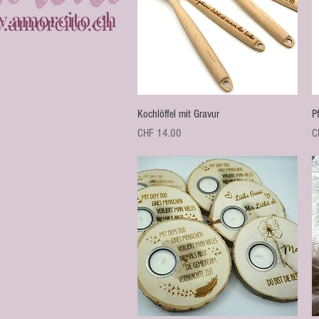
Schnellansicht
Kochlöffel mit Gravur
P
Preis
Pr
CHF 14.00
C