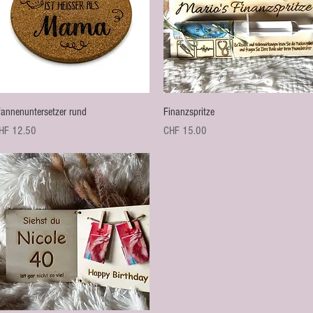
Schnellansicht
Schnellansicht
fannenuntersetzer rund
Finanzspritze
eis
Preis
HF 12.50
CHF 15.00