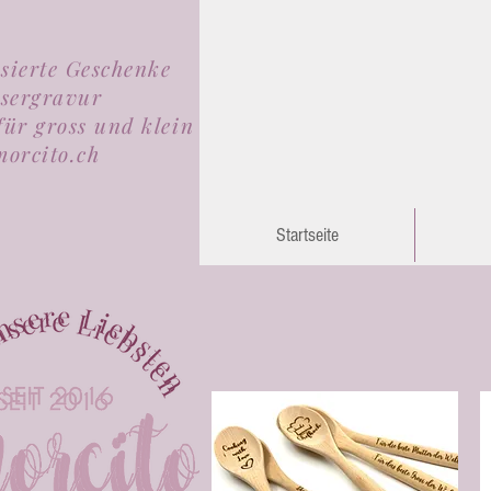
isierte Geschenke
sergravur
für gross und klein
orcito.ch
Startseite